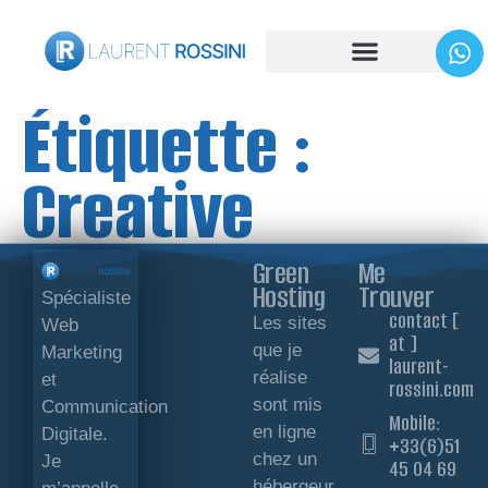
Étiquette :
Creative
Green
Me
Hosting
Trouver
Spécialiste
contact [
Les sites
Web
at ]
que je
Marketing
laurent-
réalise
et
rossini.com
sont mis
Communication
Mobile:
en ligne
Digitale.
+33(6)51
chez un
Je
45 04 69
hébergeur