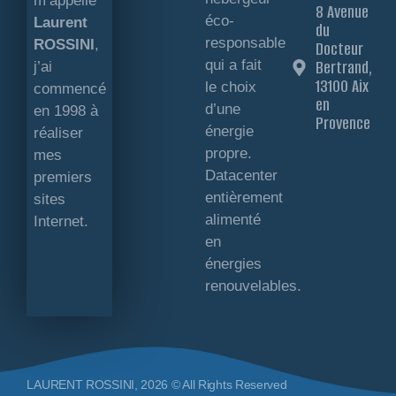
m’appelle
8 Avenue
éco-
Laurent
du
responsable
ROSSINI
,
Docteur
qui a fait
Bertrand,
j’ai
13100 Aix
le choix
commencé
en
d’une
en 1998 à
Provence
énergie
réaliser
propre.
mes
Datacenter
premiers
entièrement
sites
alimenté
Internet.
en
énergies
renouvelables.
LAURENT ROSSINI, 2026 © All Rights Reserved