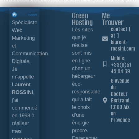
Green
Me
Hosting
Trouver
Spécialiste
contact [
Les sites
Web
at ]
que je
Marketing
laurent-
réalise
et
rossini.com
sont mis
Communication
Mobile:
en ligne
Digitale.
+33(6)51
chez un
Je
45 04 69
hébergeur
m’appelle
8 Avenue
éco-
Laurent
du
responsable
ROSSINI
,
Docteur
qui a fait
Bertrand,
j’ai
13100 Aix
le choix
commencé
en
d’une
en 1998 à
Provence
énergie
réaliser
propre.
mes
Datacenter
premiers