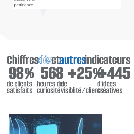
pertinence.
Chiffres
clés
et
autres
indicateurs
98
%
568
+
25
%
+
445
de clients
heures de
de
d'idées
satisfaits
curiosité
visiblité/clients
créatives