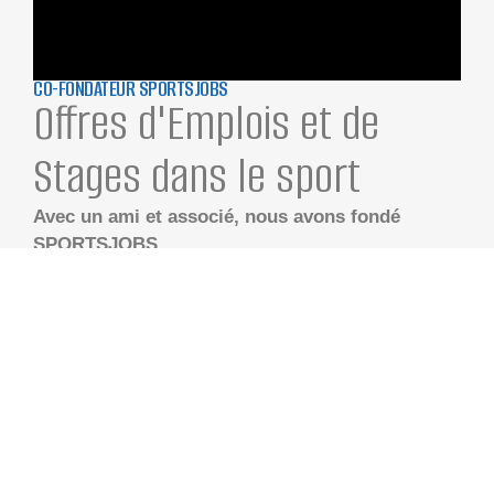
CO-FONDATEUR SPORTSJOBS
Offres d'Emplois et de
Stages dans le sport
Avec un ami et associé, nous avons fondé
SPORTSJOBS.
Une plateforme française spécialisée dans la
diffusion d’offres d’emplois et de stages
exclusivement dédiées à l’univers du sport. Son
objectif est de connecter les
passionnés
du sport
avec des opportunités de carrière variées au sein
de l’industrie sportive. Ce
job board
s’adresse à la
fois aux candidats et aux entreprises du secteur
(pour la publication d’offres).