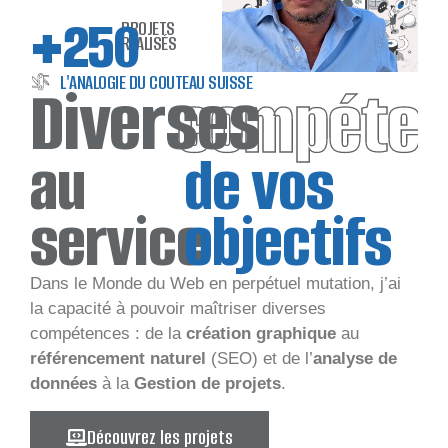
+
250
PROJETS
RÉALISÉS
L'ANALOGIE DU COUTEAU SUISSE
compéte
Diverses
au
de vos
service
objectifs
Dans le Monde du Web en perpétuel mutation, j’ai
la capacité à pouvoir maîtriser diverses
compétences : de la
création graphique
au
référencement naturel
(SEO) et de l’
analyse de
données
à la
Gestion de projets
.
Découvrez les projets